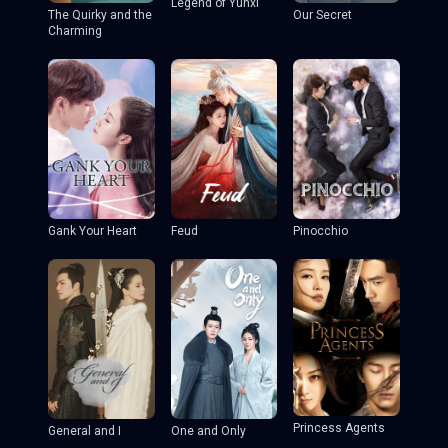
Legend of Yunxi
The Quirky and the
Our Secret
Charming
Gank Your Heart
Feud
Pinocchio
Princess Agents
General and I
One and Only