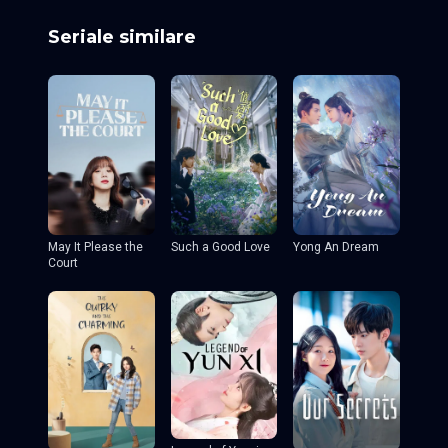
Lee Se Young
Seriale similare
May It Please the
Such a Good Love
Yong An Dream
Court