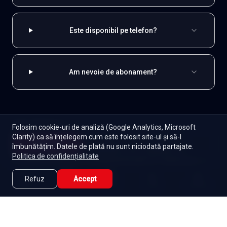
Este disponibil pe telefon?
Am nevoie de abonament?
EXPLOREAZĂ ȘI
Folosim cookie-uri de analiză (Google Analytics, Microsoft
Clarity) ca să înțelegem cum este folosit site-ul și să-l
Coreene
Toate serialele
Abonament
Începe
îmbunătățim. Datele de plată nu sunt niciodată partajate.
Episoade
Lista mea
Politica de confidențialitate
Seriale de dramă
Seriale de familie
Telenovele
Seriale gratuite
Refuz
Accept
Caută
Lista Mea
Acasă
Seriale
Filme