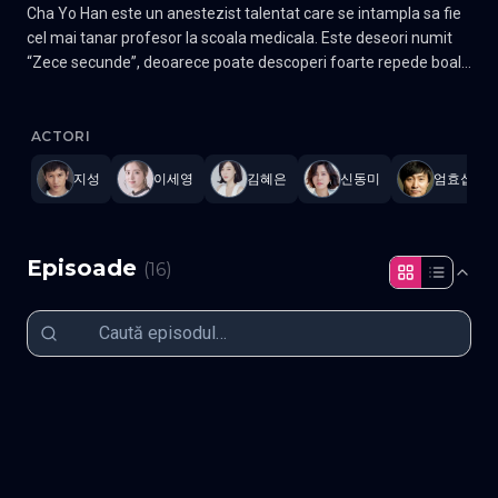
Cha Yo Han este un anestezist talentat care se intampla sa fie
cel mai tanar profesor la scoala medicala. Este deseori numit
“Zece secunde”, deoarece poate descoperi foarte repede boala
pacientilor. Din nefericire este condamnat la trei ani de
Doctor John
—
Subtitrat în română
,
Namaste Serials
.
16 episoad
inchisoare pentru eutanasierea unui pacient. Kang Shi Young
este un medic tanar care a lucrat ca anestezist. A fost un
ACTORI
student de top la scoala medicala, un medic foarte receptiv si
지성
이세영
김혜은
신동미
엄효섭
dedicat. Din cauza faptului ca a trebuit sa renunte la ajutorarea
unui pacient (la cererea acestuia) a considerat ca nu mai merita
sa lucreze in Centrul Medical Hanse si s-a retras. Intalnirea celor
doi este plina de tensiune si de momente interesante. Ii vom
Episoade
(
16
)
urmari pe parcursul povestii care impleteste cazuri interesante
cu povesti de dragoste. Drama se bazeaza pe romanul japonez
„Mana lui Dumnezeu” de Yo Kusakabe. Este o drama medicala
care se invarte in jurul doctorilor din domeniul managementului
Episodul 1
Episodul 2
durerii. Intr-o revigorare a genului, va descrie cautarea de catre
Episodul 3
Episodul 4
Episodul 5
Episodul 6
Episodul 7
Episodul 8
medici a cauzei durerilor misterioase a pacientilor lor asa cum
Episodul 9
Episodul 10
Episodul 11
Episodul 12
un detectiv vaneaza faptuitorul din spatele unei crime
Episodul 13
Episodul 14
Episodul 15
Episodul 16
nerezolvate. Drama va aborda, de asemenea, si subiectul
controversat al eutanasiei. Gen Medical, Drama Actori: Ji Sung,