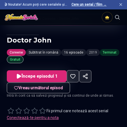
🎬 Noutate! Acum poți cere serialele și
Cere un serial / film →
filmele preferate care nu sunt încă pe site.
Acasă
Seriale Coreene
Doctor John
Doctor John
Coreene
Subtitrat în română
16 episoade
2019
Terminat
Gratuit
Începe episodul 1
Vreau următorul episod
Intră în cont ca să salvezi progresul și să continui de unde ai rămas.
Fii primul care notează acest serial
Conectează-te pentru a nota