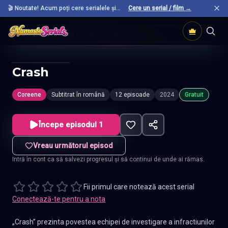
🎬 Noutate! Acum poți cere serialele și
Cere un serial / film →
filmele preferate care nu sunt încă pe site.
Acasă
Seriale Coreene
Crash
Crash
Coreene
Subtitrat în română
12 episoade
2024
Gratuit
Începe episodul 1
Vreau următorul episod
Intră în cont ca să salvezi progresul și să continui de unde ai rămas.
Fii primul care notează acest serial
Conectează-te pentru a nota
„Crash” prezinta povestea echipei de investigare a infractiunilor