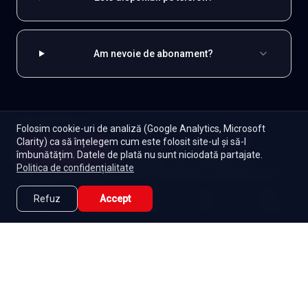
Am nevoie de abonament?
EXPLOREAZĂ ȘI
Folosim cookie-uri de analiză (Google Analytics, Microsoft
Clarity) ca să înțelegem cum este folosit site-ul și să-l
Coreene
Toate serialele
Abonament
Începe
îmbunătățim. Datele de plată nu sunt niciodată partajate.
Episoade
Lista mea
Politica de confidențialitate
Seriale de dramă
Seriale de familie
Telenovele
Seriale gratuite
Refuz
Accept
Caută
Lista Mea
Acasă
Seriale
Filme