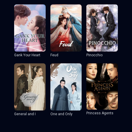
Gank Your Heart
Feud
Pinocchio
Princess Agents
General and I
One and Only