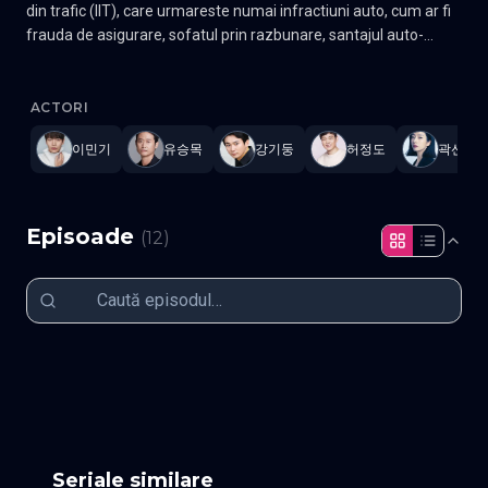
din trafic (IIT), care urmareste numai infractiuni auto, cum ar fi
frauda de asigurare, sofatul prin razbunare, santajul auto-
vatamator, leka, call jump si conducerea autonoma. Cha Yeon
Crash
—
Subtitrat în română
,
Namaste Serials
.
12 episoade
,
Actu
Ho, un individ rational de la KAIST si Min So Hee, un as al
investigatiilor de trafic cu o judecata rece si o sensibilitate calda,
ACTORI
urmaresc cazuri neobisnuite de infractiuni din trafic cu echipa
이민기
유승목
강기둥
허정도
곽선영
de investigare a infractiunilor din trafic pentru a descoperi
adevarul din spatele lor. Gen Comedie, Crima, Politist Actori: Lee
Min-ki, Kwak Sun-young, Heo Sung-tae
Episoade
(
12
)
Episodul 1
Episodul 2
Episodul 3
Episodul 4
Episodul 5
Episodul 6
Episodul 7
Episodul 8
Episodul 9
Episodul 10
Episodul 11
Episodul 12 final
Seriale similare