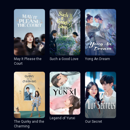
May It Please the
Such a Good Love
Yong An Dream
Court
Legend of Yunxi
The Quirky and the
Our Secret
Charming