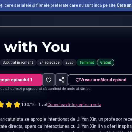
i cere serialele și filmele preferate care nu sunt încă pe site.
Cere un 
 with You
Subtitrat în română
24 episoade
2020
Terminat
Gratuit
cepe episodul 1
Vreau următorul episod
t ca să salvezi progresul și să continui de unde ai rămas.
10.0/10 · 1 vot
Conectează-te pentru a nota
ista se apropie intentionat de Ji Yan Xin, un profesor rece si arogant. Qi Nian, o fata cu o
Ji Yan Xin ii va oferi inspiratie si materiale creative pentru