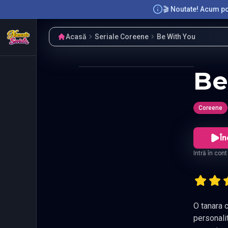
🎬 Noutate! Acum poț
Acasă
Seriale Coreene
Be With You
Be
Coreene
În
Intră în con
O tanara caricatur
personalitate directa, spera ca interactiunea cu 