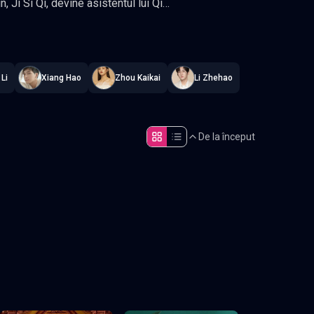
onstant
.
Li
Xiang Hao
Zhou Kaikai
Li Zhehao
De la început
Episodul 5
Episodul 10
Episodul 15
Episodul 20