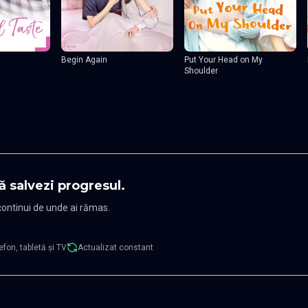
Begin Again
Put Your Head on My
Shoulder
ă salvezi progresul.
 continui de unde ai rămas.
efon, tabletă și TV
Actualizat constant