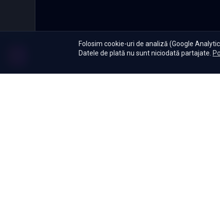
Folosim cookie-uri de analiză (Google Analytics
Datele de plată nu sunt niciodată partajate.
Po
Abonament
|
De ce Namas