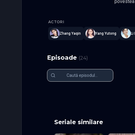
povestea sa de benzi desenate. In
Nian si un factor declansator pentr
Be with Y
Drama Act
ACTORI
Zhang Yaqin
Yang Yutong
Li
Episoade
(
24
)
Episodul 1
Episodul 2
Episodul 6
Episodul 7
Episodul 11
Episodul 1
Episodul 16
Episodul 1
Episodul 21
Episodul 2
Seriale similare