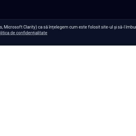
, Microsoft Clarity) ca să înțelegem cum este folosit site-ul și să-l îmb
litica de confidențialitate
te Serials?
|
Seriale gratuite
|
Blog
|
Politica de confidențiali
Setări cookies
|
|
|
Seriale
Indiene
Seriale
Coreene
Seriale
Turcești
Seriale
Spaniol
Copyright ©
2026
,
Namaste Serials
.
Toate drepturile rezervate