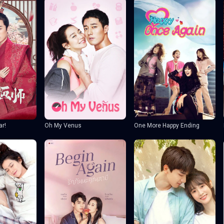
ar!
Oh My Venus
One More Happy Ending