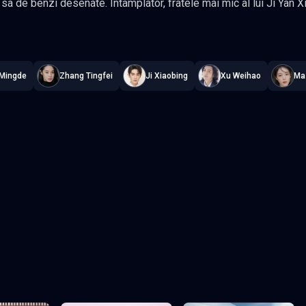
tamplator, fratele mai mic al lui Ji Yan Xin, Ji Si Qi, devine asistentul lui Qi
u ca relatia lor sa progreseze si sa infloreasca. Gen Comedie, Romantic,
ou
—
Subtitrat în română
,
Namaste Serials
.
24 episoade
,
Actualizat c
ori: Ji Xiaobing, Zhang Yaqin
 Mingde
Zhang Tingfei
Ji Xiaobing
Xu Weihao
Ma 
Episodul 3
Episodul 4
Episodul 8
Episodul 9
2
Episodul 13
Episodul 14
7
Episodul 18
Episodul 19
2
Episodul 23
Episodul 24