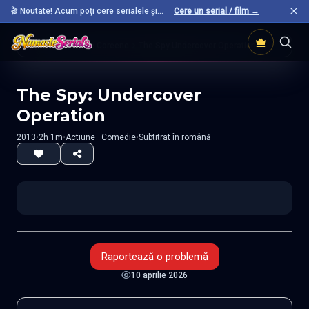
🎬 Noutate! Acum poți cere serialele și
Cere un serial / film →
filmele preferate care nu sunt încă pe site.
Acasă
Filme Coreene
The Spy Undercover Operation
The Spy: Undercover
Operation
2013
•
2h 1m
•
Actiune · Comedie
•
Subtitrat în română
Raportează o problemă
10 aprilie 2026