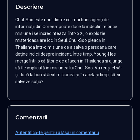
Descriere
Chul-Soo este unul dintre cei mai buni agenți de
informații din Coreea: poate duce la îndeplinire orice
misiune i se încredințează. Într-o zi, o explozie
misterioasă are loc în Seul. Chul-Soo pleacă în
Thailanda într-o misiune de a salva o persoană care
deține indicii despre incident. Între timp, Young-Hee
merge într-o călătorie de afaceri în Thailanda și ajunge
să fie implicată în misiunea lui Chul-Soo. Va reuși el să-
și ducă la bun sfârșit misiunea și, în același timp, să-și
salveze soția?
Comentarii
Autentifică-te pentru a lăsa un comentariu