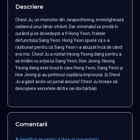
Descriere
Cheol Ju, un muncitor din Jwapocheong, investighează
cadavrul unui tânăr otrăvit. Dar criminalul se predă în
curând și se dovedește a fi Hong Yeon, fratele
defunctului Sang Yeon. Hong Yeon spune că s-a
răzbunat pentru că Sang Yeon l-a abuzat încă de când
era mic. Cheol Ju a vizitat Heong Yeong dang pentru a
se întâlni cu soția lui Sang Yeon, Hoe Jeong. Heong
Yeong dang este locul în care Hong Yeon, Sang Yeon și
Hoe Jeong și-au petrecut copilăria împreună. Și Cheol
Ju a găsit acolo un jurnal ascuns! Cheol Ju începe să
descopere secretele dintre cei doi bărbați.
Comentarii
Autentifică-te pentru a lăsa un comentariu