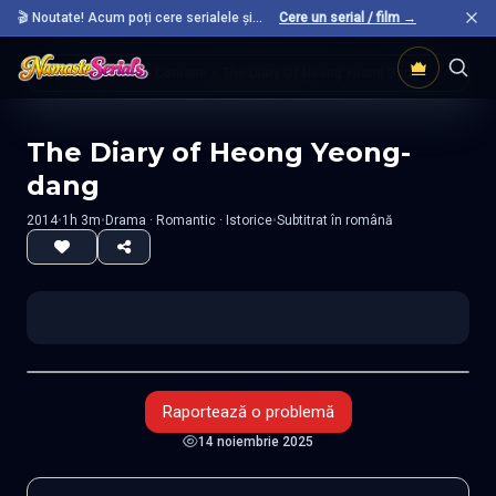
🎬 Noutate! Acum poți cere serialele și
Cere un serial / film →
filmele preferate care nu sunt încă pe site.
Acasă
Filme Coreene
The Diary Of Heong Yeong Dang
The Diary of Heong Yeong-
dang
2014
•
1h 3m
•
Drama · Romantic · Istorice
•
Subtitrat în română
Raportează o problemă
14 noiembrie 2025