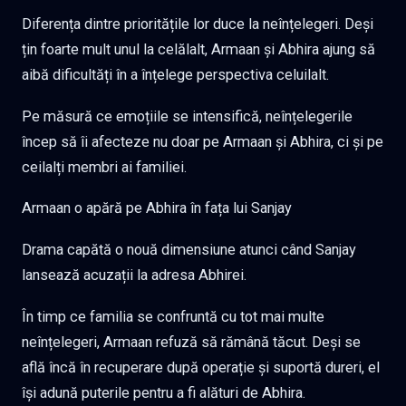
Diferența dintre prioritățile lor duce la neînțelegeri. Deși
țin foarte mult unul la celălalt, Armaan și Abhira ajung să
aibă dificultăți în a înțelege perspectiva celuilalt.
Pe măsură ce emoțiile se intensifică, neînțelegerile
încep să îi afecteze nu doar pe Armaan și Abhira, ci și pe
ceilalți membri ai familiei.
Armaan o apără pe Abhira în fața lui Sanjay
Drama capătă o nouă dimensiune atunci când Sanjay
lansează acuzații la adresa Abhirei.
În timp ce familia se confruntă cu tot mai multe
neînțelegeri, Armaan refuză să rămână tăcut. Deși se
află încă în recuperare după operație și suportă dureri, el
își adună puterile pentru a fi alături de Abhira.