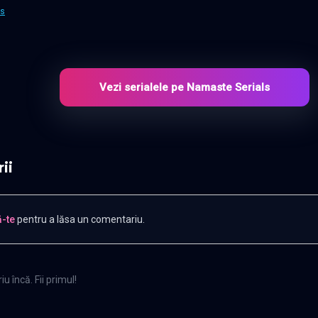
ms
Vezi serialele pe Namaste Serials
ii
-te
pentru a lăsa un comentariu.
u încă. Fii primul!