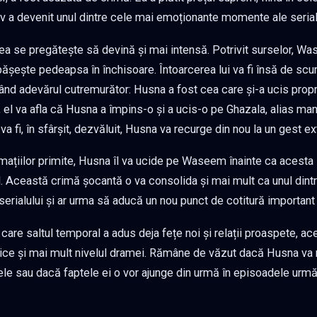
tiv a devenit unul dintre cele mai emoționante momente ale serial
a se pregătește să devină și mai intensă. Potrivit surselor, Wa
pășește pedeapsa în închisoare. Întoarcerea lui va fi însă de sc
nd adevărul cutremurător: Husna a fost cea care și-a ucis propriu
el va afla că Husna a împins-o și a ucis-o pe Ghazala, alias ma
va fi, în sfârșit, dezvăluit, Husna va recurge din nou la un gest e
mațiilor primite, Husna îl va ucide pe Waseem înainte ca acest
. Această crimă șocantă o va consolida și mai mult ca unul din
serialului și ar urma să aducă un nou punct de cotitură important
n care saltul temporal a adus deja fețe noi și relații proaspete, ac
ice și mai mult nivelul dramei. Rămâne de văzut dacă Husna va r
le sau dacă faptele ei o vor ajunge din urmă în episoadele urmă