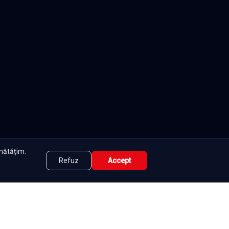
unătățim.
Refuz
Accept