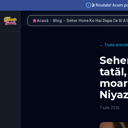
🎬 Noutate! Acum poț
Acasă
Blog
Seher Hone Ko Hai Dupa Ce Si A 
← Toate articol
Seher
tatăl
moar
Niyaz
7 iulie 2026