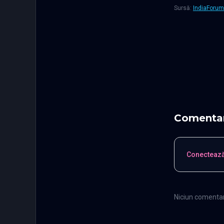
Sursă:
IndiaForu
Comentar
Conectează
Niciun comentari