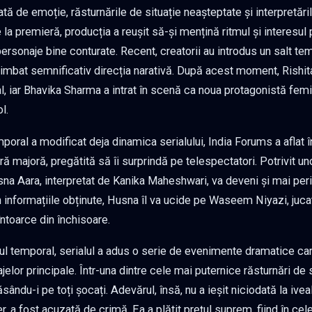
ată de emoție, răsturnările de situație neașteptate și interpretări
e la premieră, producția a reușit să-și mențină ritmul și interesul
personaje bine conturate. Recent, creatorii au introdus un salt t
himbat semnificativ direcția narativă. După acest moment, Rishita
al, iar Bhavika Sharma a intrat în scenă ca noua protagonistă fem
l.
mporal a modificat deja dinamica serialului, India Forums a aflat 
ră majoră, pregătită să îi surprindă pe telespectatori. Potrivit u
na Aara, interpretat de Kanika Maheshwari, va deveni și mai per
 informațiile obținute, Husna îl va ucide pe Waseem Niyazi, ju
ntoarce din închisoare.
tul temporal, serialul a adus o serie de evenimente dramatice c
jelor principale. Într-una dintre cele mai puternice răsturnări de 
lăsându-i pe toți șocați. Adevărul, însă, nu a ieșit niciodată la ive
, a fost acuzată de crimă. Ea a plătit prețul suprem, fiind în cele