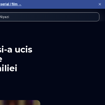
serial / film →
Niyazi
i-a ucis
e
liei