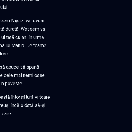
ului.
seem Niyazi va reveni
urtă durată. Waseem va
l tată cu ani în urmă.
ma lui Mahid. De teamă
xtrem.
a să apuce să spună
tre cele mai nemiloase
 în poveste.
eastă întorsătură viitoare
euși încă o dată să-și
toare.