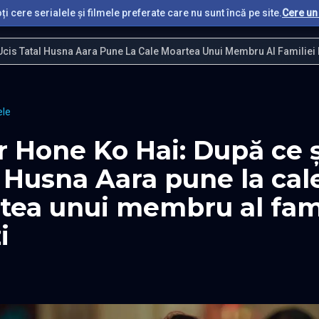
i cere serialele și filmele preferate care nu sunt încă pe site.
Cere un 
Ucis Tatal Husna Aara Pune La Cale Moartea Unui Membru Al Familiei 
ele
 Hone Ko Hai: După ce ș
, Husna Aara pune la cal
tea unui membru al fami
i