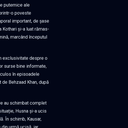
le puternice ale
 printr-o poveste
emporal important, de șase
 Kothari și-a luat rămas-
inină, marcând începutul
în exclusivitate despre o
nor surse bine informate,
iculos în episoadele
cat de Behzaad Khan, după
are au schimbat complet
situație, Husna și-a ucis
ală. În schimb, Kausar,
 din urmă ucisă, iar