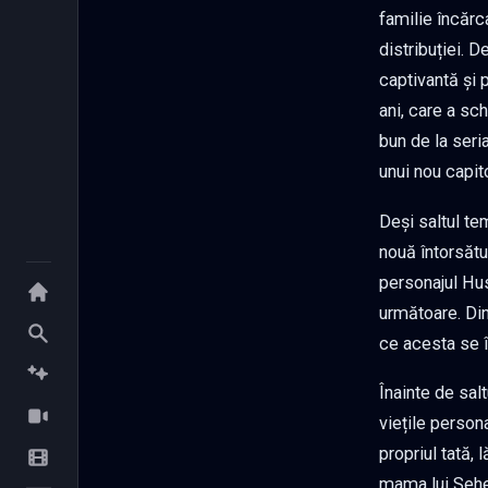
familie încărc
distribuției. D
captivantă și 
ani, care a sc
bun de la seri
unui nou capito
Deși saltul te
nouă întorsătu
personajul Hus
următoare. Din
ce acesta se î
Înainte de sal
viețile persona
propriul tată, 
mama lui Seher