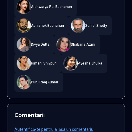
Aishwarya Rai Bachchan
Abhishek Bachchan
Suniel Shetty
Divya Dutta
Shabana Azmi
Himani Shivpuri
Ayesha Jhulka
Puru Raaj Kumar
Comentarii
Autentifică-te pentru a lăsa un comentariu