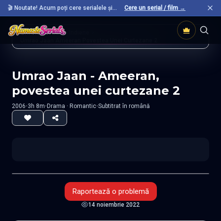
🎬 Noutate! Acum poți cere serialele și
Cere un serial / film →
filmele preferate care nu sunt încă pe site.
Acasă
Filme Indiene
Umrao Jaan Ameeran Povestea Unei Curtezane 2
Umrao Jaan - Ameeran,
povestea unei curtezane 2
2006
•
3h 8m
•
Drama · Romantic
•
Subtitrat în română
Raportează o problemă
14 noiembrie 2022