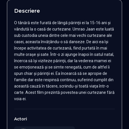
Descriere
O tânără este furată de lângă părinţii ei la 15-16 ani şi
vândută la o casă de curtezane. Umrao Jaan este luată
sub custodia uneia dintre cele mai vechi curtezane ale
casei, aceasta învățându-o să danseze. De aici ea îşi
începe activitatea de curtezană, fiind purtată în mai
multe oraşe şi sate. Într-o zi ajunge înapoi în satul natal,
încerca să îşi viziteze părinţii, dar la vederea mamei ei
se emoţionează şi se simte renegată, cum de altfel îi
spun chiar şi părinţii ei. Ea încearcă să se apropie de
familie dar este respinsă continuu, suferind cumplit din
această cauză în tăcere, scriindu-şi toată viaţa într-o
carte. Acest film prezintă povestea unei curtezane fără
voia ei.
Actori