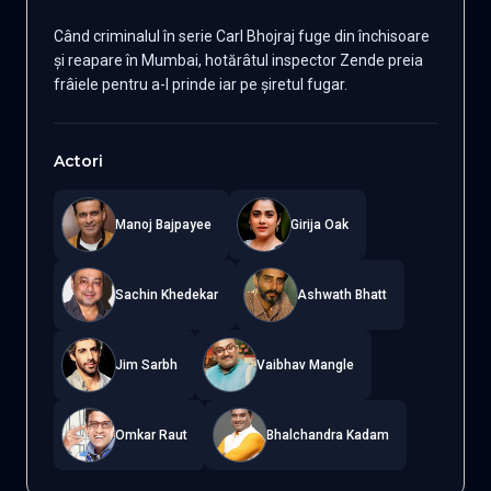
Când criminalul în serie Carl Bhojraj fuge din închisoare
și reapare în Mumbai, hotărâtul inspector Zende preia
frâiele pentru a-l prinde iar pe șiretul fugar.
Actori
Manoj Bajpayee
Girija Oak
Sachin Khedekar
Ashwath Bhatt
Jim Sarbh
Vaibhav Mangle
Omkar Raut
Bhalchandra Kadam