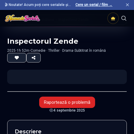
🎬 Noutate! Acum poți cere serialele și
Cere un serial / film →
filmele preferate care nu sunt încă pe site.
Acasă
Filme Indiene
Inspectorul Zende
Inspectorul Zende
2025
•
1h 52m
•
Comedie · Thriller · Drama
•
Subtitrat în română
Raportează o problemă
4 septembrie 2025
Descriere