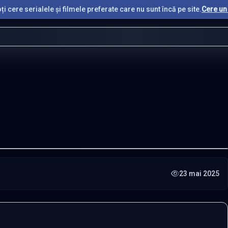
i cere serialele și filmele preferate care nu sunt încă pe site.
Cere un 
23 mai 2025