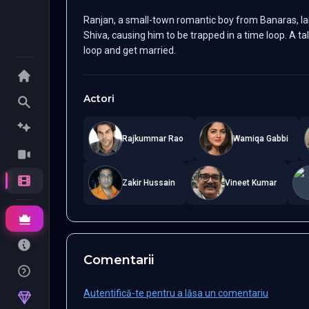
Ranjan, a small-town romantic boy from Banaras, lan
Shiva, causing him to be trapped in a time loop. A ta
loop and get married.
Actori
Rajkummar Rao
Wamiqa Gabbi
Zakir Hussain
Vineet Kumar
Comentarii
Autentifică-te pentru a lăsa un comentariu