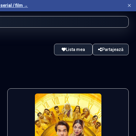
serial / film →
Lista mea
Partajează