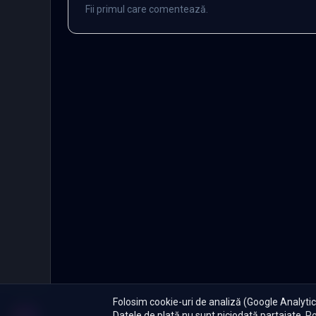
Fii primul care comentează.
Folosim cookie-uri de analiză (Google Analytics
Datele de plată nu sunt niciodată partajate.
Po