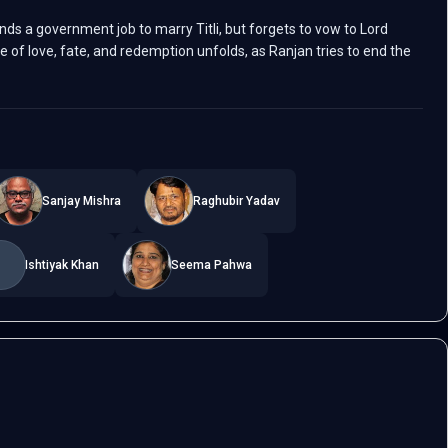
ds a government job to marry Titli, but forgets to vow to Lord
le of love, fate, and redemption unfolds, as Ranjan tries to end the
Sanjay Mishra
Raghubir Yadav
Ishtiyak Khan
Seema Pahwa