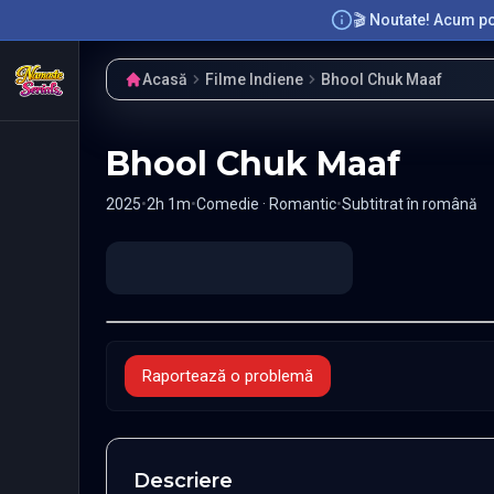
🎬 Noutate! Acum poț
Acasă
Filme Indiene
Bhool Chuk Maaf
Bhool Chuk Maaf
2025
•
2h 1m
•
Comedie · Romantic
•
Subtitrat în română
Raportează o problemă
Descriere