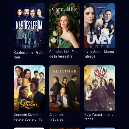
Camdaki Kiz - Fata
Uvey Anne - Mama
Kardeşlerim - Fratii
de la fereastra
vitregă
mei
Kalp Yarasi - Inima
Gunesin Kizlari –
Aldatmak –
ranita
Fetele Soarelui TV
Trădarea
(Decepția)