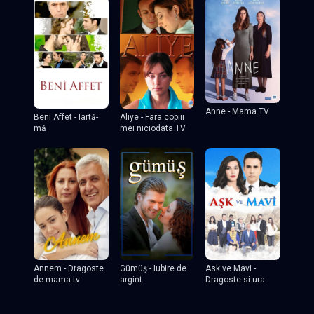
Anne - Mama TV
Beni Affet - Iartă-
Aliye - Fara copiii
mă
mei niciodata TV
Annem - Dragoste
Gümüş - Iubire de
Ask ve Mavi -
de mama tv
argint
Dragoste si ura