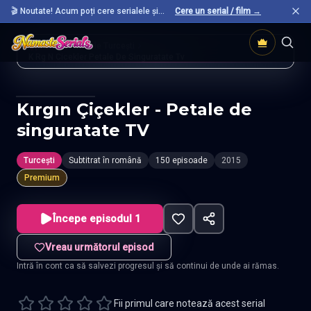
🎬 Noutate! Acum poți cere serialele și
Cere un serial / film →
filmele preferate care nu sunt încă pe site.
Acasă
Seriale Turcești
K Rg N Cicekler Petale De Singuratate Tv
Kırgın Çiçekler - Petale de
singuratate TV
Turcești
Subtitrat în română
150 episoade
2015
Premium
Începe episodul 1
Vreau următorul episod
Intră în cont ca să salvezi progresul și să continui de unde ai rămas.
Fii primul care notează acest serial