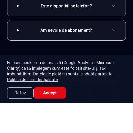
Este disponibil pe telefon?
Am nevoie de abonament?
EXPLOREAZĂ ȘI
Folosim cookie-uri de analiză (Google Analytics, Microsoft
Clarity) ca să înțelegem cum este folosit site-ul și să-l
Turcești
Toate serialele
Abonament
Începe
îmbunătățim. Datele de plată nu sunt niciodată partajate.
Episoade
Lista mea
Politica de confidențialitate
Seriale de dramă
Seriale de familie
Telenovele
Seriale gratuite
Refuz
Accept
Caută
Lista Mea
Acasă
Seriale
Filme