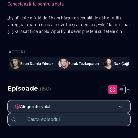
Conectează-te pentru a nota
„Eylül” este o fată de 16 ani hărțuire sexuală de către tatăl ei
vitreg , iar mama ei nu a crezut-o și a mers cu „Eylül” la orfelinat
și și-a lăsat fiica acolo. Apoi Eylül devin prieteni cu fetele din
orfelinat și fiecare fată are o poveste proprie. Fetele încearcă
Kırgın Çiçekler - Petale de singuratate TV
—
Subtitrat în română
,
să divorțeze de mama lui Eylül și de soțul ei de mai multe ori.
„Feride” este un asistent în orfelinat care ajută întotdeauna
ACTORI
fetele atunci când au nevoie de ea.
Biran Damla Yılmaz
Burak Tozkoparan
Naz Çağla Irm
Episoade
(
150
)
Alege intervalul
Episodul 1
Episodul 2
Episodul 3
Episodul 4
Episodul 5
Episodul 6