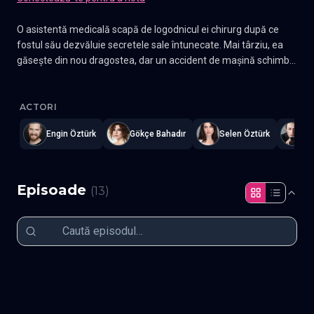
O asistentă medicală scapă de logodnicul ei chirurg după ce
fostul său dezvăluie secretele sale întunecate. Mai târziu, ea
găsește din nou dragostea, dar un accident de mașină schimbă
totul.
Hatırla Gönül - Tine minte Gonul
—
Subtitrat în română
,
Namaste 
ACTORI
Engin Öztürk
Gökçe Bahadır
Selen Öztürk
On
Episoade
(
13
)
Episodul 1
Episodul 2
Episodul 3
Episodul 4
Episodul 5
Episodul 6
Episodul 7
Episodul 8
Episodul 9
Episodul 10
Episodul 11
Episodul 12
Episodul Final