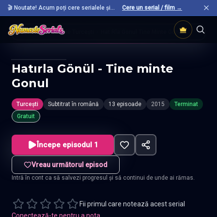
🎬 Noutate! Acum poți cere serialele și
Cere un serial / film →
filmele preferate care nu sunt încă pe site.
Acasă
Seriale Turcești
Hat Rla Gonul Tine Minte Gonul
Hatırla Gönül - Tine minte
Gonul
Turcești
Subtitrat în română
13 episoade
2015
Terminat
Gratuit
Începe episodul 1
Vreau următorul episod
Intră în cont ca să salvezi progresul și să continui de unde ai rămas.
Fii primul care notează acest serial
Conectează-te pentru a nota