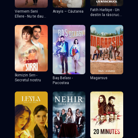
Fatih Harbiye - Un
Vermem Seni
Arayis – Căutarea
destin la răscruce
Ellere - Nu te dau
tv
nimănui
İkimizin Sırrı -
Baş Belası -
Magarsus
Secretul nostru
Pacostea