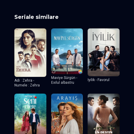
Seriale similare
Maviye Sürgün -
Iyilik - Favorul
Adi : Zehra -
Exilul albastru
Numele : Zehra