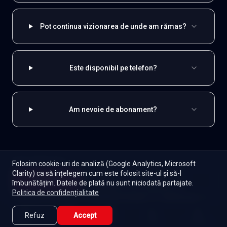
Pot continua vizionarea de unde am rămas?
Este disponibil pe telefon?
Am nevoie de abonament?
EXPLOREAZĂ ȘI
Folosim cookie-uri de analiză (Google Analytics, Microsoft
Clarity) ca să înțelegem cum este folosit site-ul și să-l
Începe
Turcești
Toate serialele
Abonament
îmbunătățim. Datele de plată nu sunt niciodată partajate.
Episoade
Lista mea
Politica de confidențialitate
Seriale de dramă
Seriale de familie
Telenovele
Seriale gratuite
Refuz
Accept
Caută
Lista Mea
Acasă
Seriale
Filme