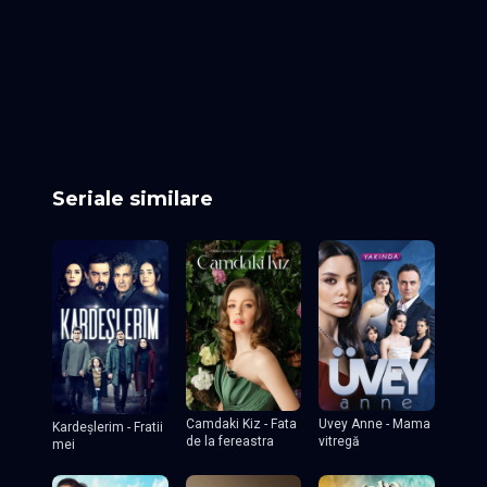
Episodul 31
Episodul 32
Episodul 33
Episodul 34
Episodul 35
Episodul 36
Episodul 37
Episodul 38
Episodul 39
Episodul 40
Episodul 41
Episodul 42
Episodul 43
Episodul 44
Episodul 45
Episodul 46
Episodul 47
Episodul 48
Episodul 49
Episodul 50
Seriale similare
Camdaki Kiz - Fata
Uvey Anne - Mama
Kardeşlerim - Fratii
de la fereastra
vitregă
mei