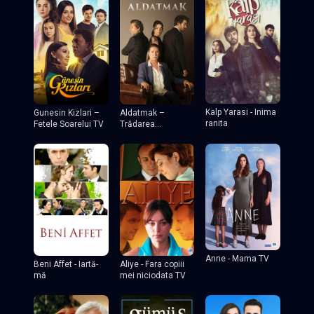
Kalp Yarasi - Inima
Gunesin Kizlari –
Aldatmak –
ranita
Fetele Soarelui TV
Trădarea
(Decepția)
Anne - Mama TV
Beni Affet - Iartă-
Aliye - Fara copiii
mă
mei niciodata TV