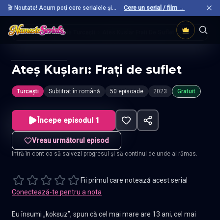
🎬 Noutate! Acum poți cere serialele și
Cere un serial / film →
filmele preferate care nu sunt încă pe site.
Acasă
Seriale Turcești
Ates Kuslar Frati De Suflet
Ateş Kuşları: Frați de suflet
Turcești
Subtitrat în română
50 episoade
2023
Gratuit
Începe episodul 1
Vreau următorul episod
Intră în cont ca să salvezi progresul și să continui de unde ai rămas.
Fii primul care notează acest serial
Conectează-te pentru a nota
Eu însumi „koksuz”, spun că cel mai mare are 13 ani, cel mai